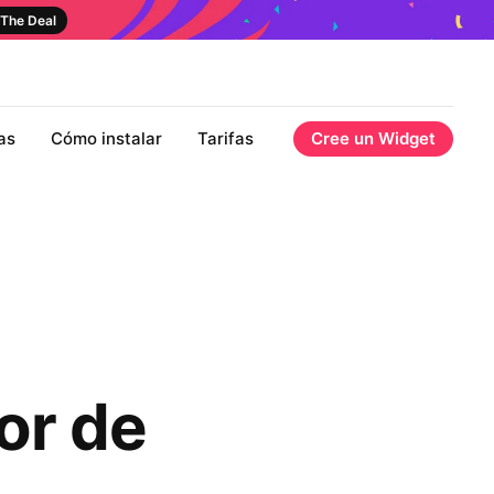
The Deal
as
Cómo instalar
Tarifas
Cree un Widget
or de