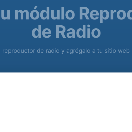
tu módulo Repro
de Radio
 reproductor de radio y agrégalo a tu sitio web 