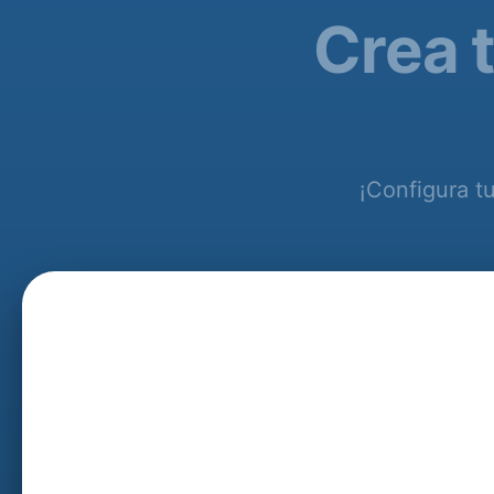
Crea 
¡Configura tu