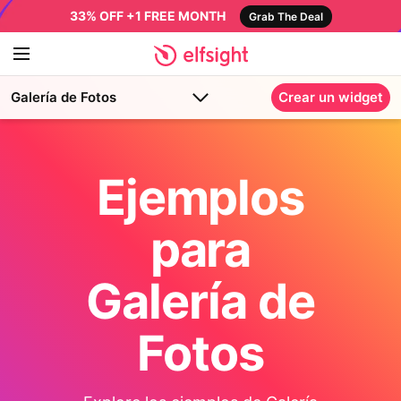
33% OFF +1 FREE MONTH
Grab The Deal
Galería de Fotos
Crear un widget
Ejemplos
para
Galería de
Fotos