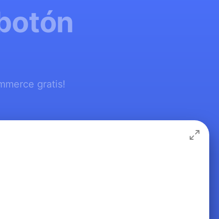
 botón
mmerce gratis!