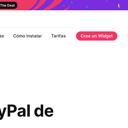
The Deal
as
Cómo instalar
Tarifas
Cree un Widget
yPal de