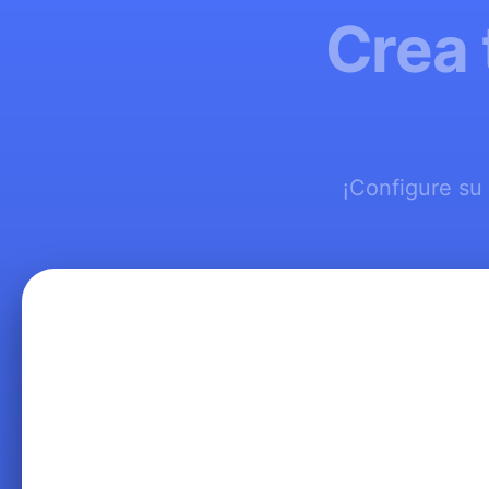
Crea 
¡Configure su