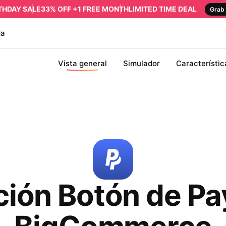
RTHDAY SALE
33% OFF +1 FREE MONTH
LIMITED TIME DEAL
Grab 
da
Vista general
Simulador
Característic
ción Botón de Pa