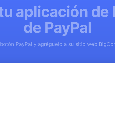
tu aplicación de
de PayPal
 botón PayPal y agréguelo a su sitio web BigCo