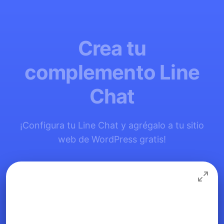
Crea tu
complemento Line
Chat
¡Configura tu Line Chat y agrégalo a tu sitio
web de WordPress gratis!