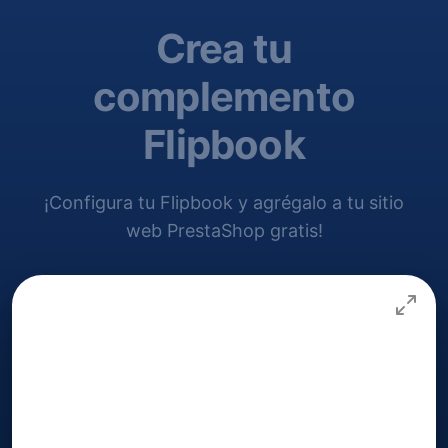
Crea tu
complemento
Flipbook
¡Configura tu Flipbook y agrégalo a tu sitio
web PrestaShop gratis!