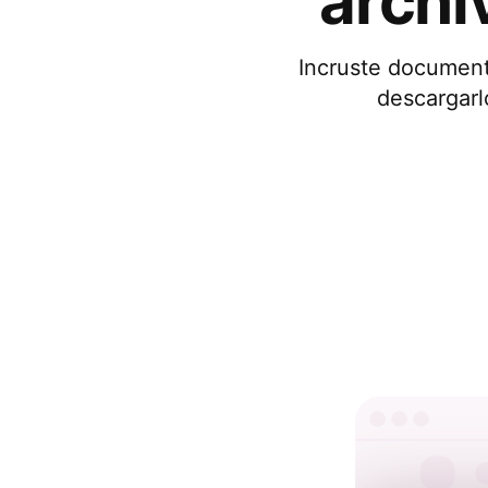
arch
Incruste documento
descargarl