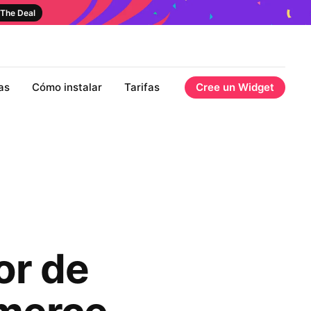
The Deal
as
Cómo instalar
Tarifas
Cree un Widget
or de