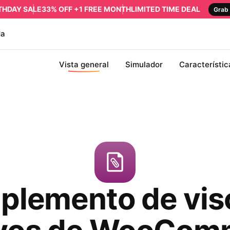
RTHDAY SALE
33% OFF +1 FREE MONTH
LIMITED TIME DEAL
Grab 
da
Vista general
Simulador
Característic
lemento de vis