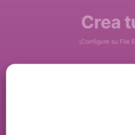
Crea t
¡Configure su File