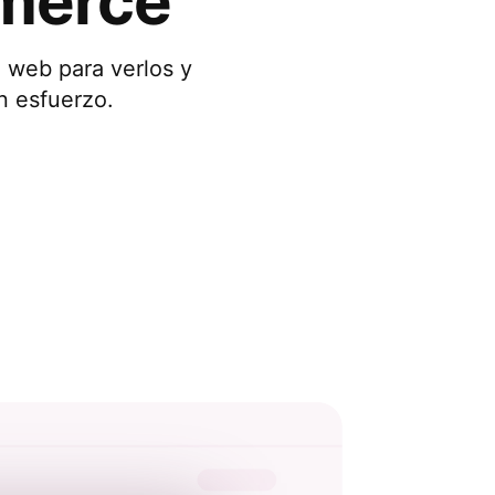
merce
o web para verlos y
n esfuerzo.