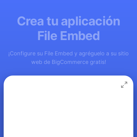
Crea tu aplicación
File Embed
¡Configure su File Embed y agréguelo a su sitio
web de BigCommerce gratis!