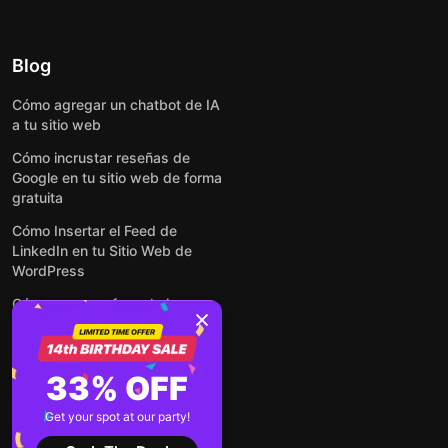
Blog
Cómo agregar un chatbot de IA
a tu sitio web
Cómo incrustar reseñas de
Google en tu sitio web de forma
gratuita
Cómo Insertar el Feed de
LinkedIn en tu Sitio Web de
WordPress
Cómo crear un formulario para
WordPress: de manera simple y
rápida
Cómo incrustar formularios en
33% OFF
cualquier sitio web en línea y
gratis
Get your spot at our party!