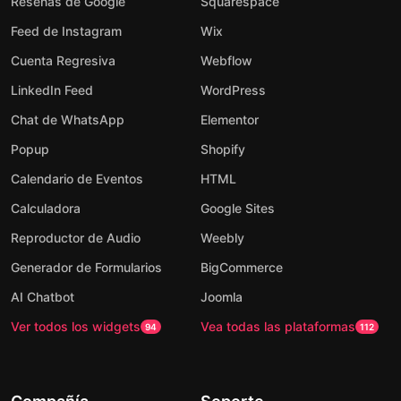
Reseñas de Google
Squarespace
Feed de Instagram
Wix
Cuenta Regresiva
Webflow
LinkedIn Feed
WordPress
Chat de WhatsApp
Elementor
Popup
Shopify
Calendario de Eventos
HTML
Calculadora
Google Sites
Reproductor de Audio
Weebly
Generador de Formularios
BigCommerce
AI Chatbot
Joomla
Ver todos los widgets
Vea todas las plataformas
94
112