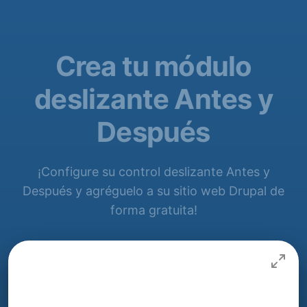
Crea tu módulo
deslizante Antes y
Después
¡Configure su control deslizante Antes y
Después y agréguelo a su sitio web Drupal de
forma gratuita!