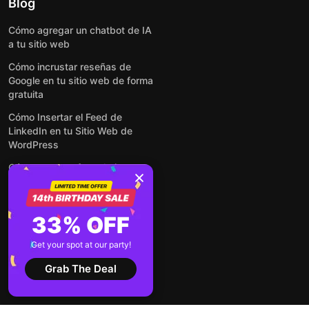
Blog
Cómo agregar un chatbot de IA
a tu sitio web
Cómo incrustar reseñas de
Google en tu sitio web de forma
gratuita
Cómo Insertar el Feed de
LinkedIn en tu Sitio Web de
WordPress
Cómo crear un formulario para
WordPress: de manera simple y
rápida
Cómo incrustar formularios en
33% OFF
cualquier sitio web en línea y
gratis
Get your spot at our party!
Ver todas las entradas
Grab The Deal