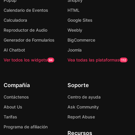
Popup
Shopify
Calendario de Eventos
HTML
Calculadora
Google Sites
Reproductor de Audio
Weebly
Generador de Formularios
BigCommerce
AI Chatbot
Joomla
Ver todos los widgets
Vea todas las plataformas
94
112
Compañía
Soporte
Contáctenos
Centro de ayuda
About Us
Ask Community
Tarifas
Report Abuse
Programa de afiliación
Recursos