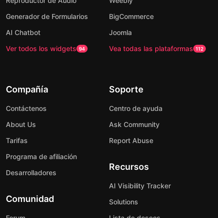
Reproductor de Audio
Weebly
Generador de Formularios
BigCommerce
AI Chatbot
Joomla
Ver todos los widgets
Vea todas las plataformas
94
112
Compañía
Soporte
Contáctenos
Centro de ayuda
About Us
Ask Community
Tarifas
Report Abuse
Programa de afiliación
Recursos
Desarrolladores
AI Visibility Tracker
Comunidad
Solutions
Forum
Lista de deseos