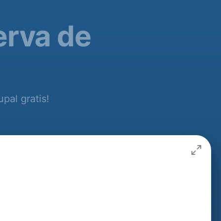
erva de
pal gratis!