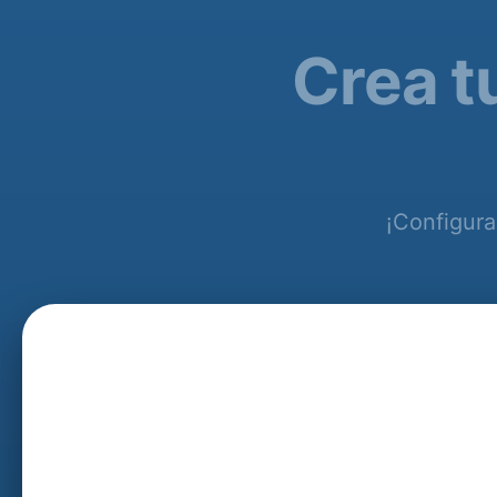
Crea t
¡Configura