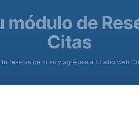
u módulo de Res
Citas
 tu reserva de citas y agrégala a tu sitio web Dru