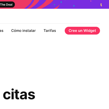
The Deal
as
Cómo instalar
Tarifas
Cree un Widget
 citas