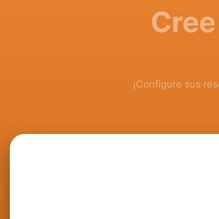
Cree
¡Configure sus res