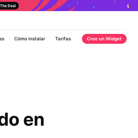
The Deal
as
Cómo instalar
Tarifas
Cree un Widget
do en