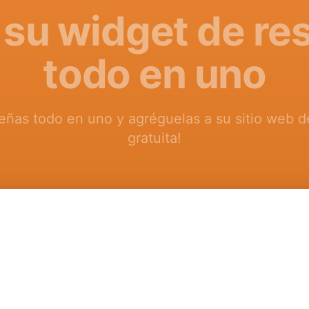
 su widget de re
todo en uno
eñas todo en uno y agréguelas a su sitio web 
gratuita!