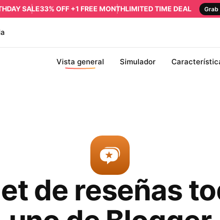
RTHDAY SALE
33% OFF +1 FREE MONTH
LIMITED TIME DEAL
Grab 
da
Vista general
Simulador
Característic
et de reseñas to