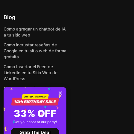
Blog
Cómo agregar un chatbot de IA
a tu sitio web
Cómo incrustar reseñas de
Google en tu sitio web de forma
gratuita
Cómo Insertar el Feed de
LinkedIn en tu Sitio Web de
WordPress
Cómo crear un formulario para
WordPress: de manera simple y
rápida
Cómo incrustar formularios en
33% OFF
cualquier sitio web en línea y
gratis
Get your spot at our party!
Ver todas las entradas
Grab The Deal