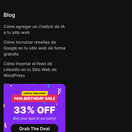
Blog
Cómo agregar un chatbot de IA
a tu sitio web
Cómo incrustar reseñas de
Google en tu sitio web de forma
gratuita
Cómo Insertar el Feed de
LinkedIn en tu Sitio Web de
WordPress
Cómo crear un formulario para
WordPress: de manera simple y
rápida
Cómo incrustar formularios en
33% OFF
cualquier sitio web en línea y
gratis
Get your spot at our party!
Ver todas las entradas
Grab The Deal