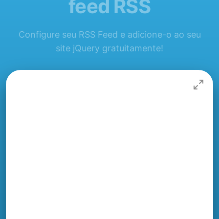
feed RSS
Configure seu RSS Feed e adicione-o ao seu
site jQuery gratuitamente!