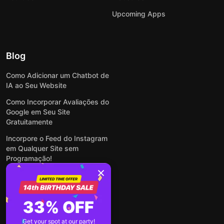
Upcoming Apps
Blog
Como Adicionar um Chatbot de
IA ao Seu Website
Como Incorporar Avaliações do
Google em Seu Site
Gratuitamente
Incorpore o Feed do Instagram
em Qualquer Site sem
Programação!
Como Incorporar Formulários
em Qualquer Site Online e
Gratuitamente
33% OFF
Como Criar Formulário para
WordPress: Simples e Rápido
Get your spot at our party!