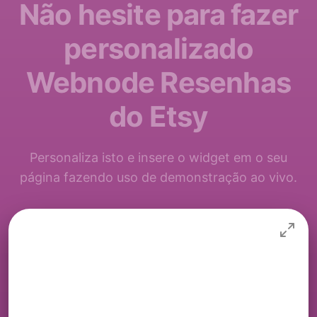
Não hesite para fazer
personalizado
Webnode Resenhas
do Etsy
Personaliza isto e insere o widget em o seu
página fazendo uso de demonstração ao vivo.