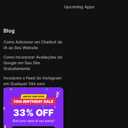
Upcoming Apps
Blog
Como Adicionar um Chatbot de
IA ao Seu Website
Como Incorporar Avaliações do
Google em Seu Site
Gratuitamente
Incorpore o Feed do Instagram
em Qualquer Site sem
Programação!
Como Incorporar Formulários
em Qualquer Site Online e
33% OFF
Gratuitamente
Como Criar Formulário para
Get your spot at our party!
WordPress: Simples e Rápido