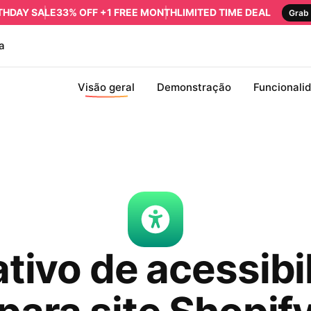
RTHDAY SALE
33% OFF +1 FREE MONTH
LIMITED TIME DEAL
Grab 
a
Visão geral
Demonstração
Funcionali
ativo de acessibi