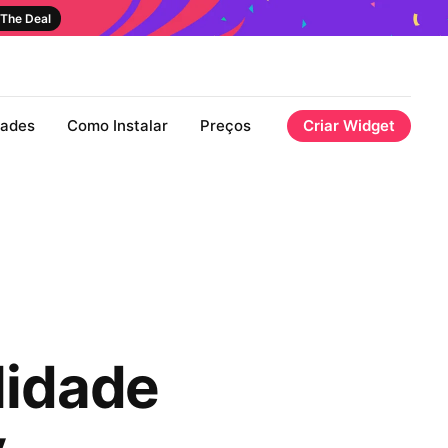
The Deal
dades
Como Instalar
Preços
Criar Widget
lidade