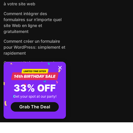
à votre site web
Comment intégrer des
formulaires sur n'importe quel
site Web en ligne et
gratuitement
Comment créer un formulaire
pour WordPress: simplement et
rapidement
Comment intégrer des avis
Google gratuitement sur un site
web
Comment intégrer une fenêtre
33% OFF
contextuelle sur n'importe quel
site Web
Get your spot at our party!
Voir tous les articles
Grab The Deal