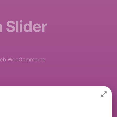
 Slider
te Web WooCommerce