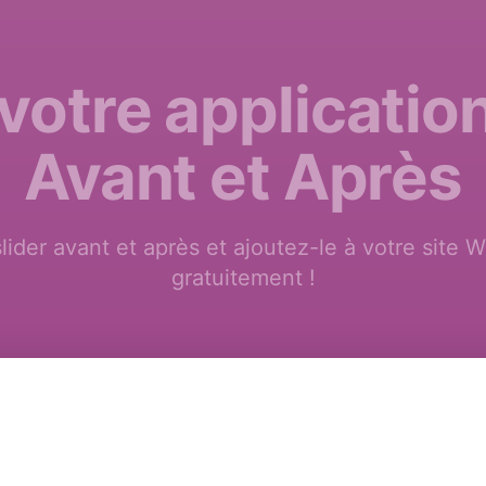
votre application
Avant et Après
slider avant et après et ajoutez-le à votre si
gratuitement !