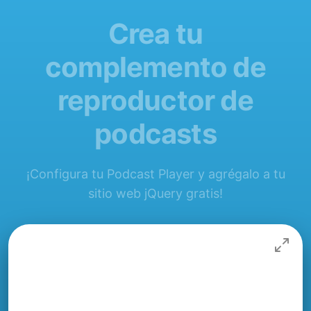
Crea tu
complemento de
reproductor de
podcasts
¡Configura tu Podcast Player y agrégalo a tu
sitio web jQuery gratis!