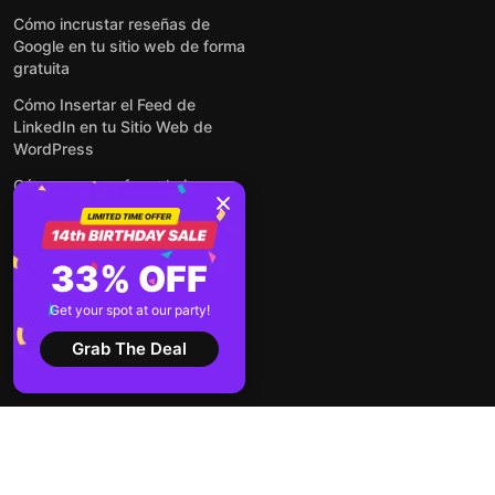
Cómo incrustar reseñas de
Google en tu sitio web de forma
gratuita
Cómo Insertar el Feed de
LinkedIn en tu Sitio Web de
WordPress
Cómo crear un formulario para
WordPress: de manera simple y
rápida
Cómo incrustar formularios en
33% OFF
cualquier sitio web en línea y
gratis
Get your spot at our party!
Ver todas las entradas
Grab The Deal
2026 ©
Términos de
Aviso de
Elfsight
servicio
privacidad