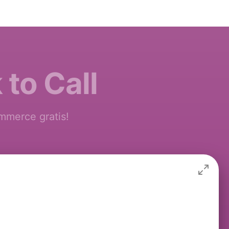
 to Call
mmerce gratis!