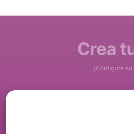
Crea tu
¡Configure su