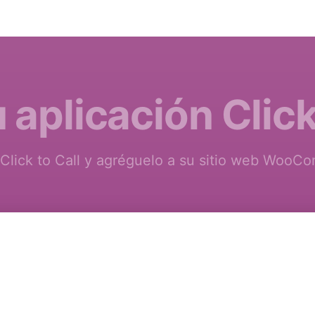
 aplicación Click
 Click to Call y agréguelo a su sitio web WooCo