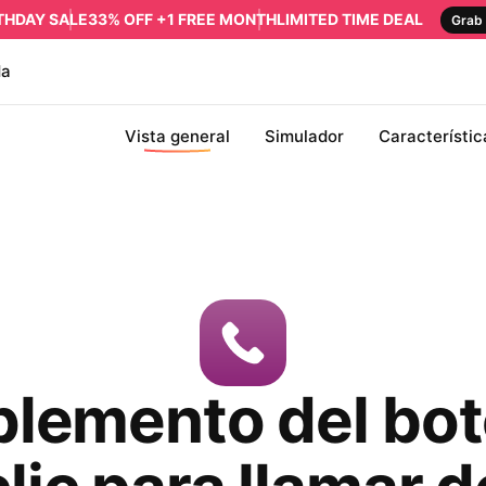
RTHDAY SALE
33% OFF +1 FREE MONTH
LIMITED TIME DEAL
Grab 
da
Vista general
Simulador
Característic
lemento del bot