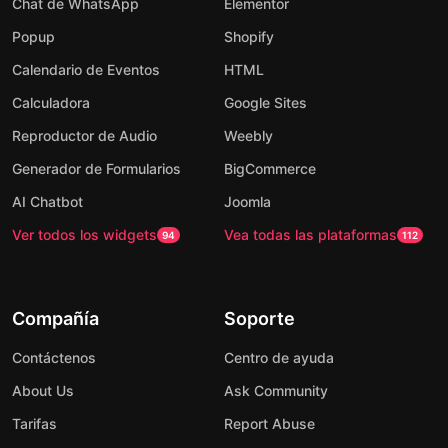
Chat de WhatsApp
Elementor
Popup
Shopify
Calendario de Eventos
HTML
Calculadora
Google Sites
Reproductor de Audio
Weebly
Generador de Formularios
BigCommerce
AI Chatbot
Joomla
Ver todos los widgets
Vea todas las plataformas
94
112
Compañía
Soporte
Contáctenos
Centro de ayuda
About Us
Ask Community
Tarifas
Report Abuse