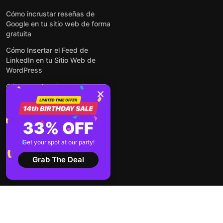
Cómo incrustar reseñas de
Google en tu sitio web de forma
gratuita
Cómo Insertar el Feed de
LinkedIn en tu Sitio Web de
WordPress
Cómo crear un formulario para
WordPress: de manera simple y
rápida
Cómo incrustar formularios en
33% OFF
cualquier sitio web en línea y
gratis
Get your spot at our party!
Ver todas las entradas
Grab The Deal
2026 ©
Términos de
Aviso de
Elfsight
servicio
privacidad