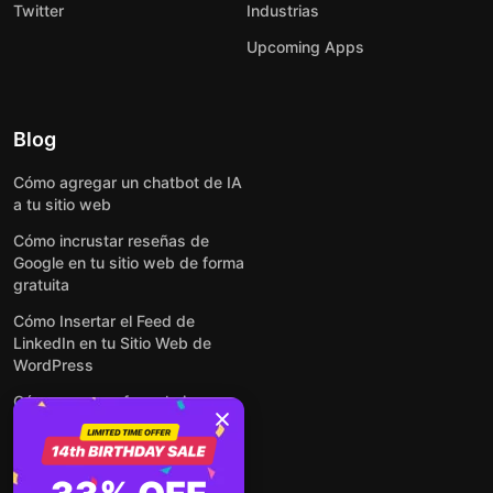
Twitter
Industrias
Upcoming Apps
Blog
Cómo agregar un chatbot de IA
a tu sitio web
Cómo incrustar reseñas de
Google en tu sitio web de forma
gratuita
Cómo Insertar el Feed de
LinkedIn en tu Sitio Web de
WordPress
Cómo crear un formulario para
WordPress: de manera simple y
rápida
Cómo incrustar formularios en